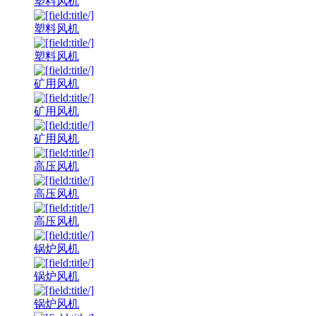
塑料风机
塑料风机
塑料风机
矿用风机
矿用风机
矿用风机
高压风机
高压风机
高压风机
锅炉风机
锅炉风机
锅炉风机