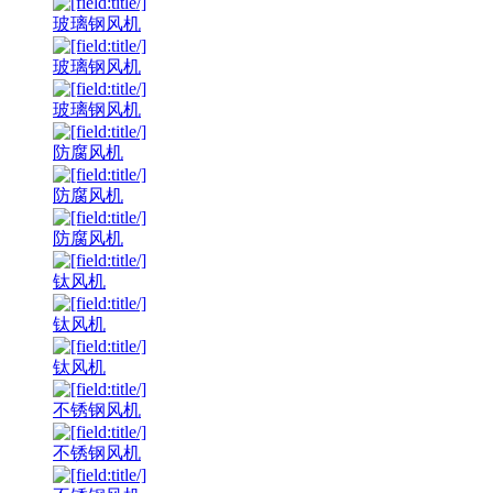
玻璃钢风机
玻璃钢风机
玻璃钢风机
防腐风机
防腐风机
防腐风机
钛风机
钛风机
钛风机
不锈钢风机
不锈钢风机