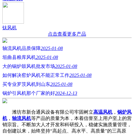
钛风机
点击查看更多产品
轴流风机品质保障
2025-01-08
垣曲县粮库风机
2025-01-08
大的锅炉鼓风机批发市场
2025-01-08
如何解决窑炉风机不能正常工作
2025-01-08
买专业罗茨风机到山东
2025-01-08
锅炉引风机那个厂家的好
2024-12-13
潍坊市新合通风设备有限公司牢固树立
高温风机
，
锅炉风
机
，
轴流风机
等产品的质量为本，本着信誉至上用户至上的营
销宗旨。不断加大人才开发和科研投入，稳健实施质量管理，
自创建以来，始终坚持“高起点、高水平、高质量”的三高原