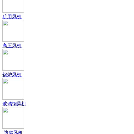
矿用风机
高压风机
锅炉风机
玻璃钢风机
防腐风机