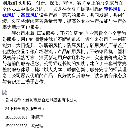
则.我们以开拓、创新、保质、守信、客户至上的服务宗旨在
全体员工中根深蒂固。一如既往为客户提供可靠的
塑料风机
，
钛风机
，
高压风机
设备产品，完善的服务，共同发展，共创佳
绩。公司将继续完善质量管理，提高各专业生产技能与生产效
率为新老客户服务。
我公司本着“真诚服务，开拓创新”的企业宗旨全心全意为
您服务，用户的满意使我们不懈的追求，近年来公司自主创新
能力，大幅提升，玻璃钢风机，防腐风机，矿用风机产品差异
化优势突显引领市场潮流，产品矿用风机，不锈钢风机，塑料
风机等成熟可靠，深受新老用户欢迎和好评，实惠的价格定位
与超前的服务理念。公司经过长期的实践，建立了一套科学完
整的服务体系，提出以人为本，诚信创新，服务完善的经营理
念，公司愿以优质的产品、良好的售后服务、诚挚的合作态度
与有识之士携手合作。
公司名称：潍坊市新合通风设备有限公司
24小时全国客服热线：
18653668101 张经理
15662562758 马经理