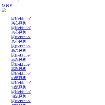
钛风机
离心风机
离心风机
离心风机
高温风机
高温风机
高温风机
轴流风机
轴流风机
轴流风机