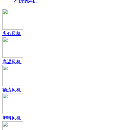
不锈钢风机
离心风机
高温风机
轴流风机
塑料风机