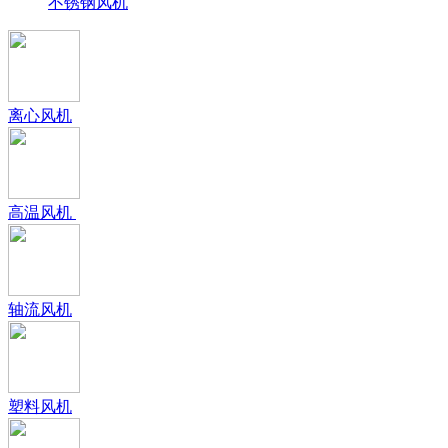
不锈钢风机
离心风机
高温风机
轴流风机
塑料风机