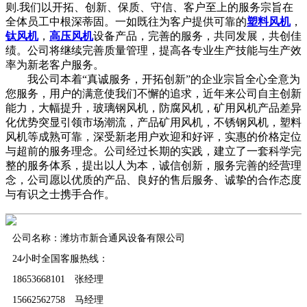
则.我们以开拓、创新、保质、守信、客户至上的服务宗旨在
全体员工中根深蒂固。一如既往为客户提供可靠的
塑料风机
，
钛风机
，
高压风机
设备产品，完善的服务，共同发展，共创佳
绩。公司将继续完善质量管理，提高各专业生产技能与生产效
率为新老客户服务。
我公司本着“真诚服务，开拓创新”的企业宗旨全心全意为
您服务，用户的满意使我们不懈的追求，近年来公司自主创新
能力，大幅提升，玻璃钢风机，防腐风机，矿用风机产品差异
化优势突显引领市场潮流，产品矿用风机，不锈钢风机，塑料
风机等成熟可靠，深受新老用户欢迎和好评，实惠的价格定位
与超前的服务理念。公司经过长期的实践，建立了一套科学完
整的服务体系，提出以人为本，诚信创新，服务完善的经营理
念，公司愿以优质的产品、良好的售后服务、诚挚的合作态度
与有识之士携手合作。
公司名称：潍坊市新合通风设备有限公司
24小时全国客服热线：
18653668101 张经理
15662562758 马经理