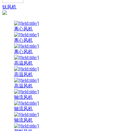
钛风机
离心风机
离心风机
离心风机
高温风机
高温风机
高温风机
轴流风机
轴流风机
轴流风机