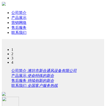
公司简介
产品展示
营销网络
售后服务
联系我们
1
2
3
4
公司简介
潍坊市新合通风设备有限公司
产品展示
使命特殊的新合
售后服务
持续创新的新合
联系我们
全国客户服务热线