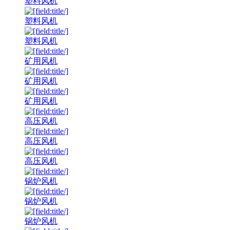
塑料风机
塑料风机
塑料风机
矿用风机
矿用风机
矿用风机
高压风机
高压风机
高压风机
锅炉风机
锅炉风机
锅炉风机