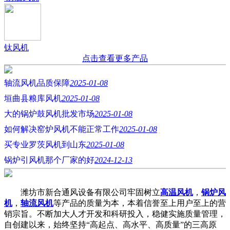
钛风机
点击查看更多产品
轴流风机品质保障
2025-01-08
垣曲县粮库风机
2025-01-08
大的锅炉鼓风机批发市场
2025-01-08
如何解决窑炉风机不能正常工作
2025-01-08
买专业罗茨风机到山东
2025-01-08
锅炉引风机那个厂家的好
2024-12-13
潍坊市新合通风设备有限公司牢固树立
高温风机
，
锅炉风
机
，
轴流风机
等产品的质量为本，本着信誉至上用户至上的营
销宗旨。不断加大人才开发和科研投入，稳健实施质量管理，
自创建以来，始终坚持“高起点、高水平、高质量”的三高原